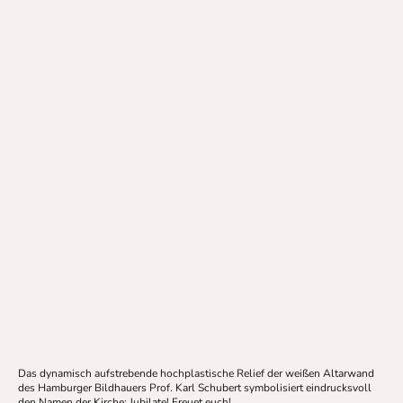
Das dynamisch aufstrebende hochplastische Relief der weißen Altarwand
des Hamburger Bildhauers Prof. Karl Schubert symbolisiert eindrucksvoll
den Namen der Kirche: Jubilate! Freuet euch!