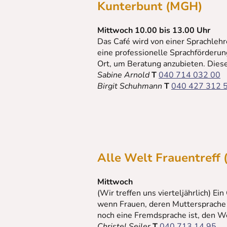
Kunterbunt (MGH)
Mittwoch 10.00 bis 13.00 Uhr
Das Café wird von einer Sprachlehr
eine professionelle Sprachförderun
Ort, um Beratung anzubieten. Diese
Sabine Arnold
T
040 714 032 00
Birgit Schuhmann
T
040 427 312 
Alle Welt Frauentreff
Mittwoch
(Wir treffen uns vierteljährlich) 
wenn Frauen, deren Muttersprache 
noch eine Fremdsprache ist, den We
Christel Seiler
T
040 713 14 95