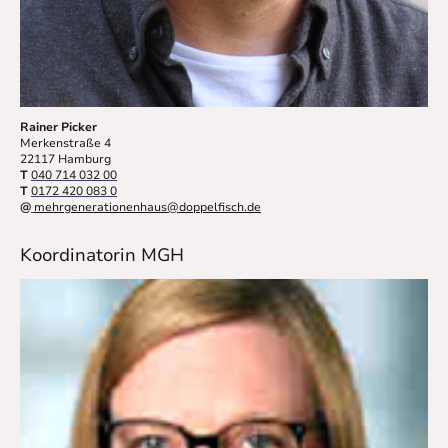
Rainer Picker
Merkenstraße 4
22117 Hamburg
T
040 714 032 00
T
0172 420 083 0
@
mehrgenerationenhaus@doppelfisch.d
e
Koordinatorin MGH