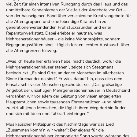
viel Zeit für einen intensiven Rundgang durch das Haus und das
unmittelbare Kennenlernen der Vielfalt der Angebote vor Ort –
von der hauseigenen Band über verschiedene Kreativangebote für
alle Altersgruppen und eine lebendige Kita bis hin zu
generationenverbindenden Frühstücksrunden und einer
Reparaturwerkstatt. Dabei erlebte er hautnah, was
Mehrgenerationenhäuser – die keine Wohnprojekte, sondern
Begegnungsstätten sind – täglich leisten: echten Austausch über
alle Altersgrenzen hinweg.
„Was ich heute hier erfahren habe, macht deutlich, wofür die
Mehrgenerationenhäuser stehen“, zeigte sich Steegmans
beeindruckt. „Es sind Orte, an denen Menschen im allerbesten
Sinne füreinander da sind.“ Er wies darauf hin, dass dies dem
Einsatz sehr vieler Menschen geschuldet sei: „Das großartige
Angebot der unzähligen Mehrgenerationenhäuser in Deutschland
verdanken wir vor allem der Leistung von vielen engagierten
Hauptamtlichen sowie tausenden Ehrenamtlichen –und nicht
zuletzt all jenen Menschen, die täglich ihren Weg dorthin finden
und sich mit Ideen und Tatkraft einbringen.“
Musikalischer Mittelpunkt des Nachmittags war das Lied
„Zusammen komm’n wir weiter“: Der eigens für die
Mehrgenerationenhäuser komponierte Song wurde während des