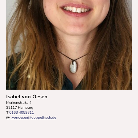
Isabel von Oesen
Merkenstraße 4
22117 Hamburg
T
0163 4059811
@
i.vonoesen@doppelfisch.de