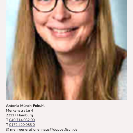
Antonia Münch-Fokuhl
Merkenstraße 4
22117 Hamburg
T
040 714 032 00
T
0172 420 083 0
@
mehrgenerationenhaus@doppelfisch.de