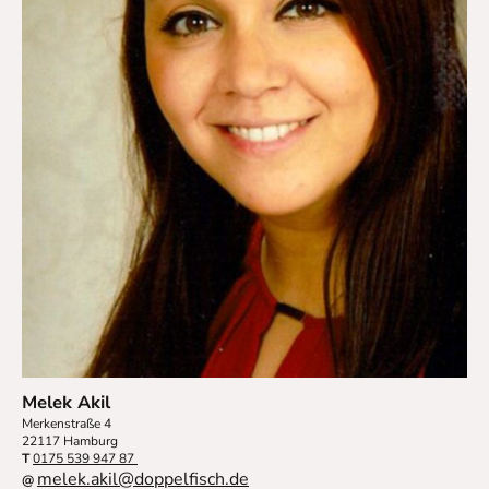
Melek Akil
Merkenstraße 4
22117 Hamburg
T
0175 539 947 87
melek.akil@doppelfisch.de
@