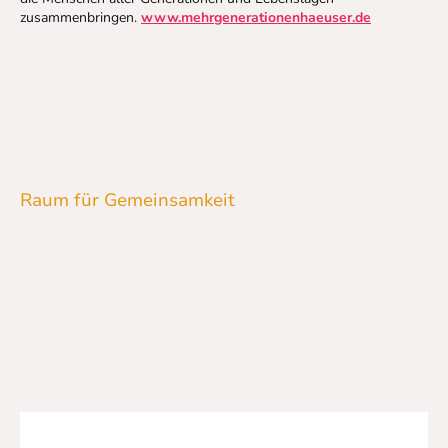
zusammenbringen.
www.mehrgenerationenhaeuser.de
MEHRGENERATIONENHAUS
(MGH)
Raum für Gemeinsamkeit
Mehrgenerationenhäuser sind Begegnungsorte, an denen das Miteinander
der Generationen aktiv gelebt wird. Sie bieten Raum für gemeinsame
Aktivitäten und schaffen ein nachbarschaftliches Miteinander in der
Kommune. Mehrgenerationenhäuser stehen allen Menschen offen –
unabhängig von Alter oder Herkunft. Jede und jeder ist willkommen. Der
generationenübergreifende Ansatz gibt den Häusern ihren Namen und ist
Alleinstellungsmerkmal: Jüngere helfen Älteren und umgekehrt.
Mehrgenerationenhäuser gibt es nahezu überall in Deutschland.
Bundesweit nehmen rund 540 Häuser am Bundesprogramm
Mehrgenerationenhaus teil.
(Quelle:© Bundesministerium für Familie, Senioren, Frauen, und Jugend)